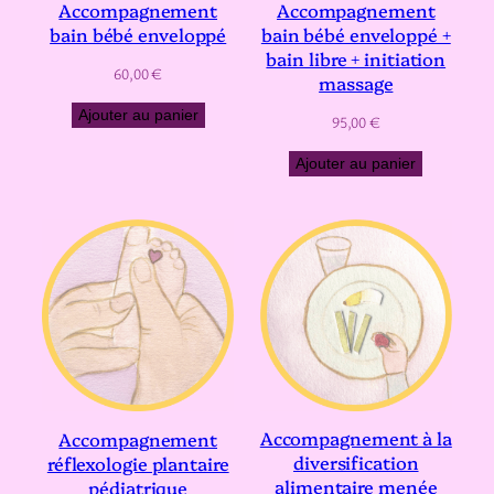
Accompagnement
Accompagnement
bain bébé enveloppé
bain bébé enveloppé +
bain libre + initiation
60,00
€
massage
Ajouter au panier
95,00
€
Ajouter au panier
Accompagnement à la
Accompagnement
diversification
réflexologie plantaire
alimentaire menée
pédiatrique