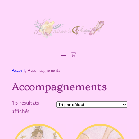
Aller
au
contenu
Accueil
/ Accompagnements
Accompagnements
15 résultats
affichés