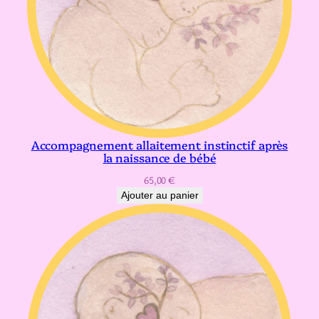
v
e
r
s
i
f
i
c
Accompagnement allaitement instinctif après
la naissance de bébé
a
t
65,00
€
Ajouter au panier
i
o
n
a
l
i
m