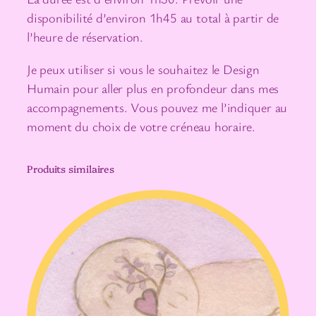
disponibilité d’environ 1h45 au total à partir de
o
l’heure de réservation.
m
p
Je peux utiliser si vous le souhaitez le Design
a
Humain pour aller plus en profondeur dans mes
g
accompagnements. Vous pouvez me l’indiquer au
n
moment du choix de votre créneau horaire.
e
m
Produits similaires
e
n
t
à
l
a
d
i