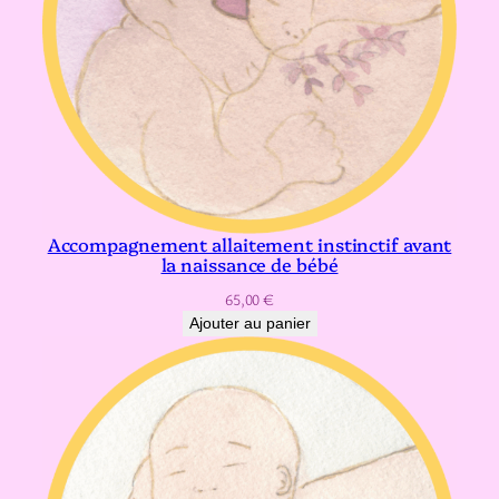
e
n
t
a
i
r
e
m
Accompagnement allaitement instinctif avant
e
la naissance de bébé
n
65,00
€
é
Ajouter au panier
e
p
a
r
l