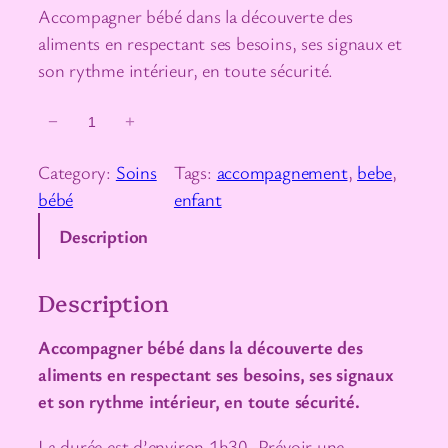
Accompagner bébé dans la découverte des
aliments en respectant ses besoins, ses signaux et
son rythme intérieur, en toute sécurité.
q
−
+
u
Category:
Soins
Tags:
accompagnement
, 
bebe
, 
a
bébé
enfant
n
t
Description
i
t
Description
é
d
Accompagner bébé dans la découverte des
e
aliments en respectant ses besoins, ses signaux
A
et son rythme intérieur, en toute sécurité.
c
La durée est d’environ 1h30. Prévoir une
c