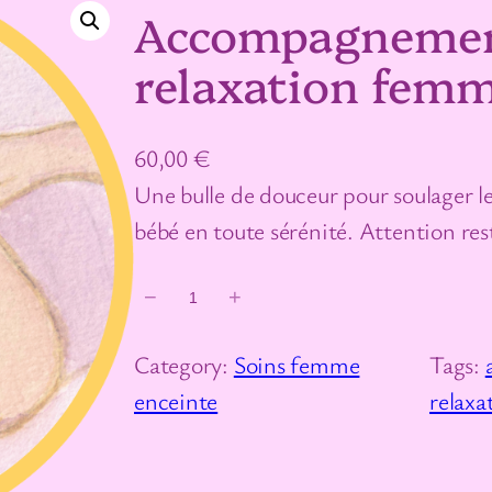
Accompagnemen
relaxation femm
60,00
€
Une bulle de douceur pour soulager le 
bébé en toute sérénité. Attention rest
−
+
q
u
Category:
Soins femme
Tags:
a
enceinte
relaxa
n
t
i