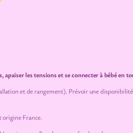
t
é
d
e
A
c
c
 apaiser les tensions et se connecter à bébé en to
o
m
llation et de rangement). Prévoir une disponibilité 
p
a
g
et origine France.
n