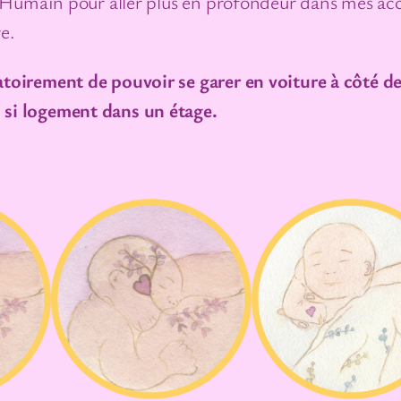
sign Humain pour aller plus en profondeur dans mes
e
e.
m
e
atoirement de pouvoir se garer en voiture à côté de
n
 si logement dans un étage.
t
m
a
s
s
a
g
e
/
r