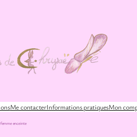
ions
Me contacter
Informations pratiques
Mon comp
 femme enceinte