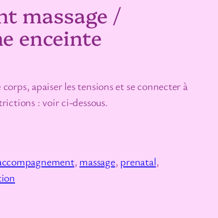
t massage /
e enceinte
corps, apaiser les tensions et se connecter à
rictions : voir ci-dessous.
accompagnement
, 
massage
, 
prenatal
, 
tion