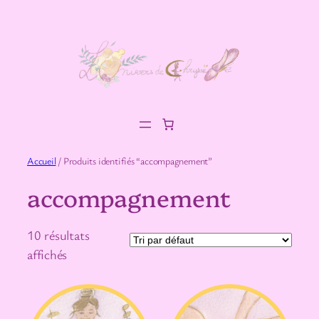
Aller
au
contenu
Accueil
/ Produits identifiés “accompagnement”
accompagnement
10 résultats
affichés