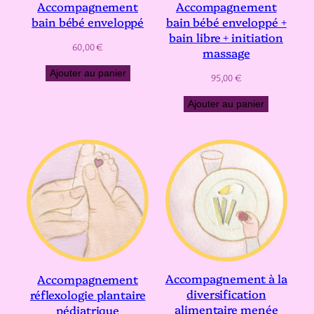
Accompagnement
Accompagnement
bain bébé enveloppé
bain bébé enveloppé +
bain libre + initiation
60,00
€
massage
Ajouter au panier
95,00
€
Ajouter au panier
Accompagnement à la
Accompagnement
diversification
réflexologie plantaire
alimentaire menée
pédiatrique